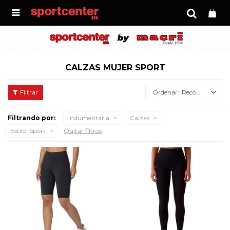

CALZAS MUJER SPORT
Recomendados
Filtrando por:
Indumentaria
Calzas
Estilo:
Sport
Quitar filtros