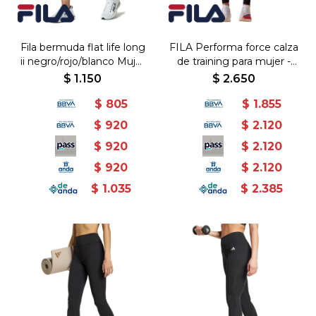
Fila bermuda flat life long
FILA Performa force calza
ii negro/rojo/blanco Mujer
de training para mujer -
- Negro-Rojo
Negro - Negro
$
1.150
$
2.650
$
805
$
1.855
$
920
$
2.120
$
920
$
2.120
$
920
$
2.120
$
1.035
$
2.385