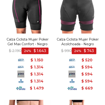
Calza Ciclista Mujer Poker
Calza Ciclista Mujer Poker
Gel Max Confort - Negro
Acolchoada - Negro
$
2.190
$
1.643
$
990
$
743
24
24
$
1.150
$
520
$
1.314
$
594
$
1.314
$
594
$
1.314
$
594
$
1.479
$
669