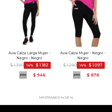
Avia Calza Larga Mujer -
Avia Calza Mujer - Negro -
Negro - Negro
Negro
$
1.390
$
1.182
$
1.290
$
1.097
14
14
$
946
$
878
MOSTRANDO
14
DE
14