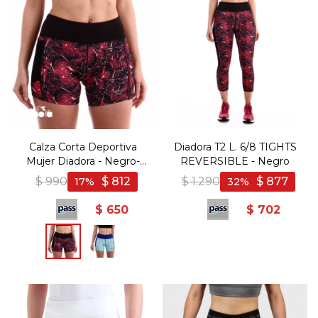
Calza Corta Deportiva
Diadora T2 L. 6/8 TIGHTS
Mujer Diadora - Negro-
REVERSIBLE - Negro
Rosado
$
990
$
812
$
1.290
$
877
17
32
$
650
$
702