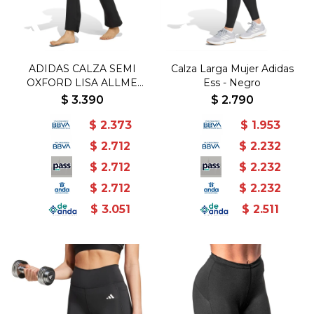
ADIDAS CALZA SEMI
Calza Larga Mujer Adidas
OXFORD LISA ALLME
Ess - Negro
ESS FLARE - Negro
$
3.390
$
2.790
$
2.373
$
1.953
$
2.712
$
2.232
$
2.712
$
2.232
$
2.712
$
2.232
$
3.051
$
2.511