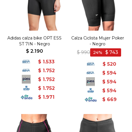
Adidas calza bike OPT ESS
Calza Ciclista Mujer Poker
ST 7IN - Negro
- Negro
$
2.190
$
990
$
743
24
$
1.533
$
520
$
1.752
$
594
$
1.752
$
594
$
1.752
$
594
$
1.971
$
669