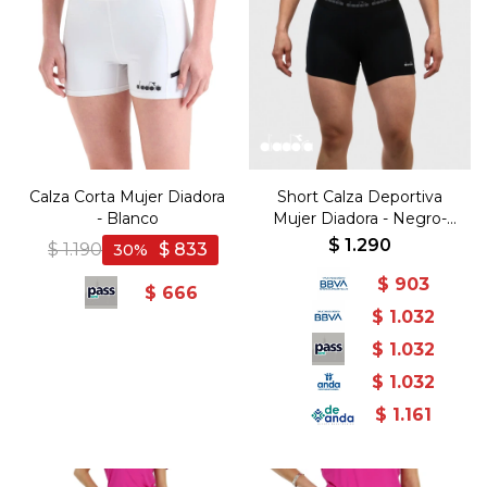
Calza Corta Mujer Diadora
Short Calza Deportiva
- Blanco
Mujer Diadora - Negro-
Negro
$
1.290
$
1.190
$
833
30
$
903
$
666
$
1.032
$
1.032
$
1.032
$
1.161