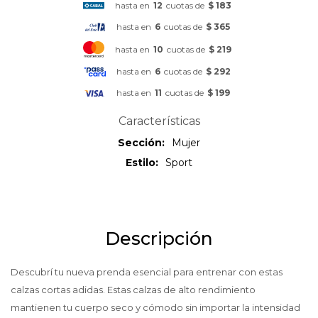
hasta en
12
cuotas de
$ 183
hasta en
6
cuotas de
$ 365
hasta en
10
cuotas de
$ 219
hasta en
6
cuotas de
$ 292
hasta en
11
cuotas de
$ 199
Características
Sección
Mujer
Estilo
Sport
Descripción
Descubrí tu nueva prenda esencial para entrenar con estas
calzas cortas adidas. Estas calzas de alto rendimiento
mantienen tu cuerpo seco y cómodo sin importar la intensidad