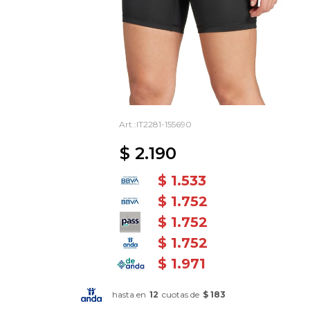
IT2281-155690
$
2.190
$
1.533
$
1.752
$
1.752
$
1.752
$
1.971
hasta en
12
cuotas de
$ 183