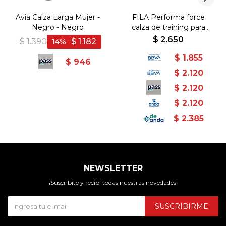
Avia Calza Larga Mujer -
FILA Performa force
Negro - Negro
calza de training para
mujer - Negro - Negro
$
2.650
$
1.390
$
1.182
14
$
1.855
$
946
$
2.120
$
2.120
$
2.120
$
2.385
NEWSLETTER
¡Suscribite y recibí todas nuestras novedades!
SUSCRIBIRME