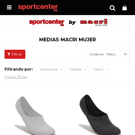

MEDIAS MACRI MUJER
Recomendados
Filtrando por:
Accesorios
Medias
Macri
Quitar filtros