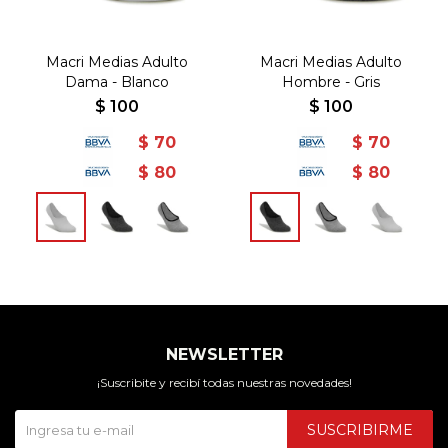
Macri Medias Adulto
Macri Medias Adulto
Dama - Blanco
Hombre - Gris
$
100
$
100
$
70
$
70
$
80
$
80
NEWSLETTER
¡Suscribite y recibí todas nuestras novedades!
SUSCRIBIRME