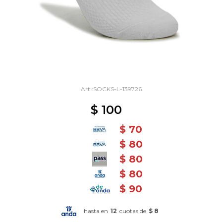
SOCKS-L-139726
$
100
$
70
$
80
$
80
$
80
$
90
hasta en
12
cuotas de
$ 8