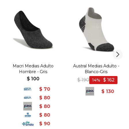
Macri Medias Adulto
Austral Medias Adulto -
Hombre - Gris
Blanco-Gris
$
100
$
190
$
162
14
$
70
$
130
$
80
$
80
$
80
$
90