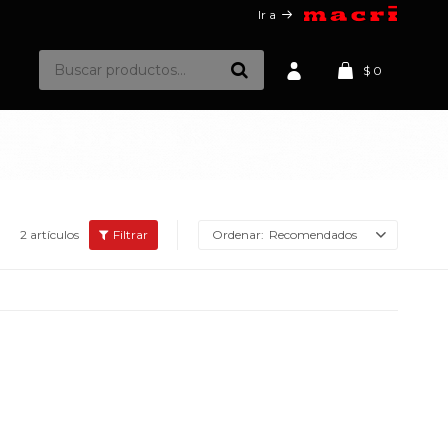
Ir a
$
0
2 artículos
Recomendados