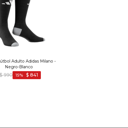
útbol Adulto Adidas Milano -
Negro-Blanco
$
990
$
841
15