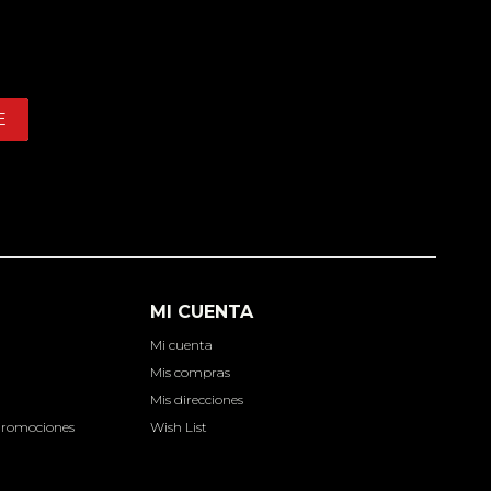
E
MI CUENTA
Mi cuenta
d
Mis compras
Mis direcciones
Promociones
Wish List