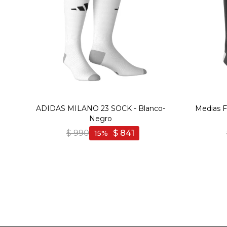
ADIDAS MILANO 23 SOCK - Blanco-
Medias F
Negro
$
990
$
841
15