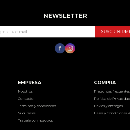
NEWSLETTER
SUSCRIBIRM


EMPRESA
COMPRA
Nosotros
Preguntas frecuentes
Contacto
Política de Privacida
Términos y condiciones
Envíos y entregas
Sucursales
Bases y Condiciones 
Trabaja con nosotros