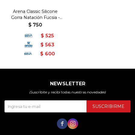
Arena Classic Silicone
Gorra Natación Fucsia -
Fucsia-Blanco
$
750
$
525
$
563
$
600
NEWSLETTER
¡Suscribite y recibí todas nuestras novedades!
SUSCRIBIRME

