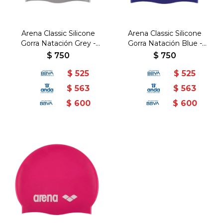
Arena Classic Silicone
Arena Classic Silicone
Gorra Natación Grey -
Gorra Natación Blue -
Gris-Negro
Royal-Blanco
$
750
$
750
$
525
$
525
$
563
$
563
$
600
$
600