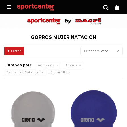

GORROS MUJER NATACIÓN
Recomendados
Filtrando por:
Accesorios
Gorros
Disciplinas:
Natación
Quitar filtros