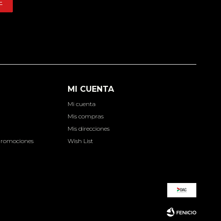
E
MI CUENTA
Mi cuenta
d
Mis compras
Mis direcciones
Promociones
Wish List