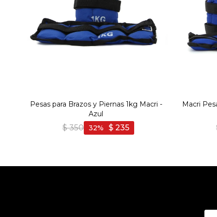
Pesas para Brazos y Piernas 1kg Macri -
Macri Pesa
Azul
$
350
$
235
32