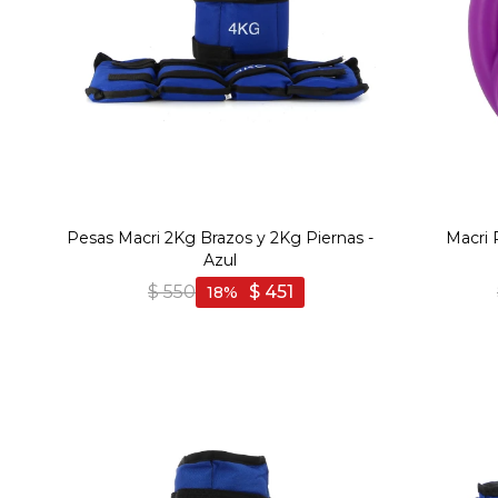
Pesas Macri 2Kg Brazos y 2Kg Piernas -
Macri 
Azul
$
550
$
451
18