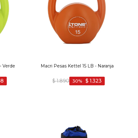
- Verde
Macri Pesas Kettel 15 LB - Naranja
58
$
1.890
$
1.323
30