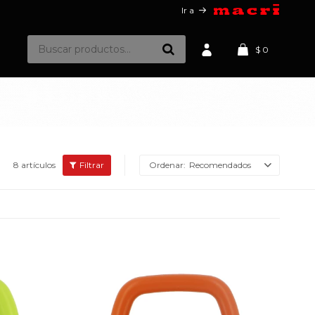
Ir a
$
0
8 artículos
Recomendados