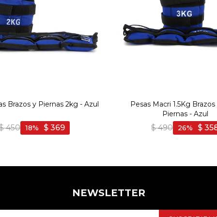
s Brazos y Piernas 2kg - Azul
Pesas Macri 1.5Kg Brazos 
Piernas - Azul
$
450
$
369
$
490
$
35
18
26
NEWSLETTER