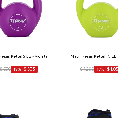
Pesas Kettel 5 LB - Violeta
Macri Pesas Kettel 10 LB 
$
650
$
533
$
1.290
$
1.0
18
17