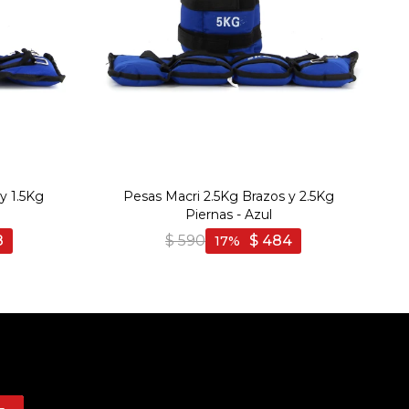
y 1.5Kg
Pesas Macri 2.5Kg Brazos y 2.5Kg
Piernas - Azul
8
$
590
$
484
17