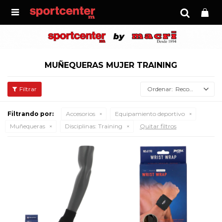

MUÑEQUERAS MUJER TRAINING
Recomendados
Filtrando por:
Accesorios
Equipamiento deportivo
Muñequeras
Disciplinas:
Training
Quitar filtros