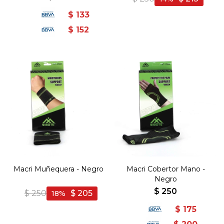
$
133
$
152
Macri Muñequera - Negro
Macri Cobertor Mano -
Negro
$
250
$
250
$
205
18
$
175