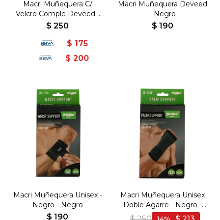
Macri Muñequera C/
Macri Muñequera Deveed
Velcro Comple Deveed -
- Negro
Negro
$
250
$
190
$
175
$
200
Macri Muñequera Unisex -
Macri Muñequera Unisex
Negro - Negro
Doble Agarre - Negro -
Negro
$
190
$
250
$
213
14