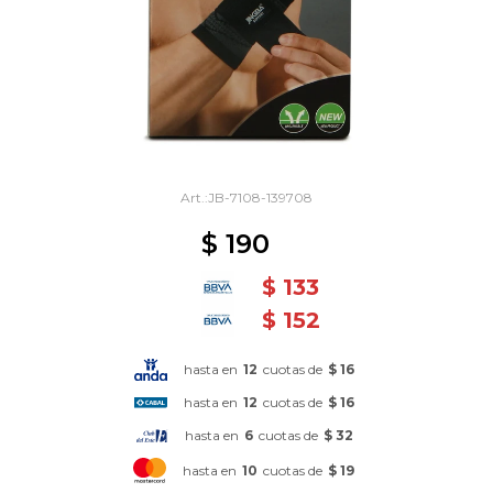
JB-7108-139708
$
190
$
133
$
152
hasta en
12
cuotas de
$ 16
hasta en
12
cuotas de
$ 16
hasta en
6
cuotas de
$ 32
hasta en
10
cuotas de
$ 19