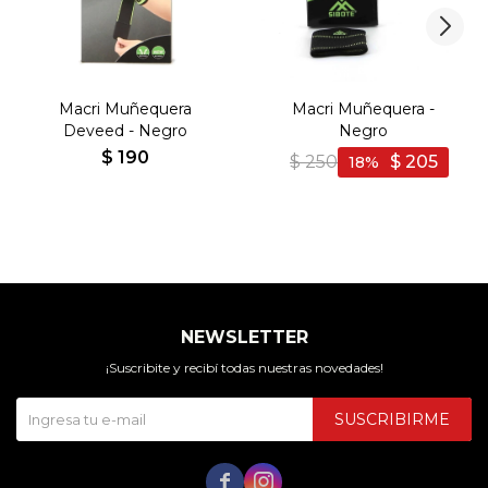
Macri Muñequera
Macri Muñequera -
Deveed - Negro
Negro
$
190
$
250
$
205
18
NEWSLETTER
¡Suscribite y recibí todas nuestras novedades!
SUSCRIBIRME

