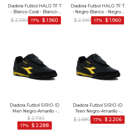
Diadora Futbol HALO TF T
Diadora Futbol HALO TF T
- Blanco-Coral - Blanco-
- Negro-Blanco - Negro-
Coral
Blanco
$
2.390
$
1.960
$
2.390
$
1.960
17
17
Diadora Futbol SIRIO ID
Diadora Futbol SIRIO ID
Men Negro-Amarillo -
Teen Negro-Amarillo -
Negro-Amarillo
Negro-Amarillo
$
2.790
$
2.690
$
2.206
17
$
2.288
17