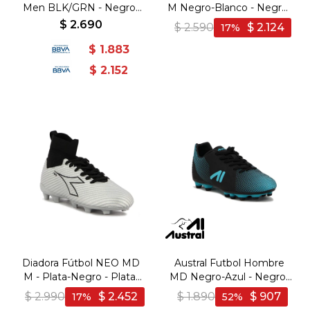
Men BLK/GRN - Negro-
M Negro-Blanco - Negro-
Verde
Blanco
$
2.690
$
2.590
$
2.124
17
$
1.883
$
2.152
Diadora Fútbol NEO MD
Austral Futbol Hombre
M - Plata-Negro - Plata-
MD Negro-Azul - Negro-
Negro
Azul
$
2.990
$
2.452
$
1.890
$
907
17
52