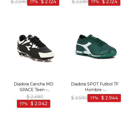
$
2.590
$
2.124
$
2.590
$
2.124
17
17
Blanco
Diadora Cancha MD
Diadora SPOT Futbol TF
SPACE Teen -
Hombre -
Negro/Blanco - Negro-
Aguamarina/Blanco -
$
2.490
$
3.590
$
2.944
17
Blanco
Aguamarina-Blanco
$
2.042
17