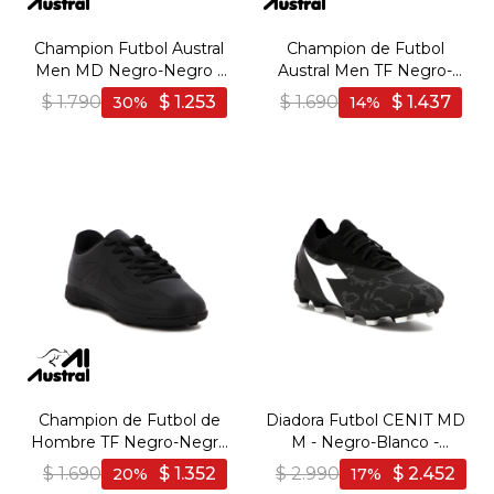
Champion Futbol Austral
Champion de Futbol
Men MD Negro-Negro -
Austral Men TF Negro-
Negro-Negro
Blanco - Negro-Blanco
$
1.790
$
1.253
$
1.690
$
1.437
30
14
Champion de Futbol de
Diadora Futbol CENIT MD
Hombre TF Negro-Negro
M - Negro-Blanco -
- Negro-Negro
Negro-Blanco
$
1.690
$
1.352
$
2.990
$
2.452
20
17