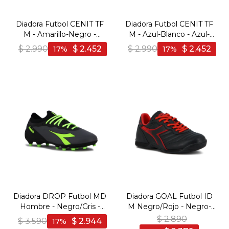
Diadora Futbol CENIT TF
Diadora Futbol CENIT TF
M - Amarillo-Negro -
M - Azul-Blanco - Azul-
Amarillo-Negro
Blanco
$
2.990
$
2.452
$
2.990
$
2.452
17
17
Diadora DROP Futbol MD
Diadora GOAL Futbol ID
Hombre - Negro/Gris -
M Negro/Rojo - Negro-
Negro-Gris
Rojo
$
2.890
$
3.590
$
2.944
17