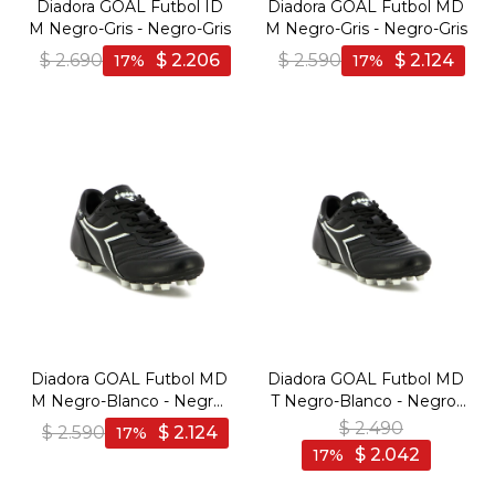
Diadora GOAL Futbol ID
Diadora GOAL Futbol MD
M Negro-Gris - Negro-Gris
M Negro-Gris - Negro-Gris
$
2.690
$
2.206
$
2.590
$
2.124
17
17
Diadora GOAL Futbol MD
Diadora GOAL Futbol MD
M Negro-Blanco - Negro-
T Negro-Blanco - Negro-
Blanco
Blanco
$
2.490
$
2.590
$
2.124
17
$
2.042
17