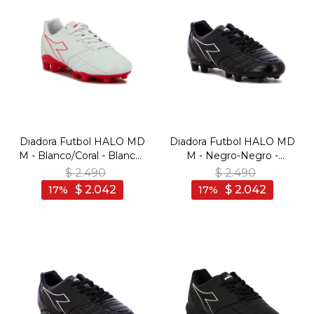
Diadora Futbol HALO MD
Diadora Futbol HALO MD
M - Blanco/Coral - Blanco-
M - Negro-Negro -
Coral
Negro-Blanco
$
2.490
$
2.490
$
2.042
$
2.042
17
17