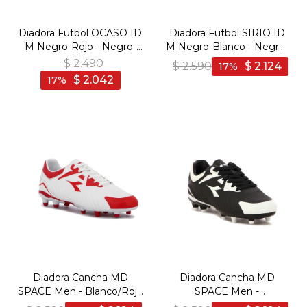
Diadora Futbol OCASO ID
Diadora Futbol SIRIO ID
M Negro-Rojo - Negro-
M Negro-Blanco - Negro-
Rojo
Blanco
$
2.490
$
2.590
$
2.124
17
$
2.042
17
Diadora Cancha MD
Diadora Cancha MD
SPACE Men - Blanco/Rojo
SPACE Men -
- Blanco-Rojo
Negro/Blanco - Negro-