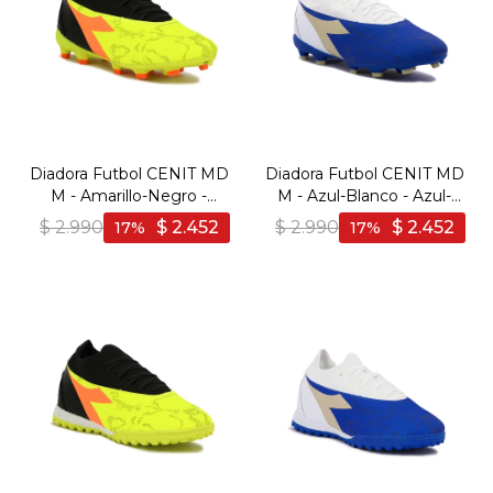
Diadora Futbol CENIT MD
Diadora Futbol CENIT MD
M - Amarillo-Negro -
M - Azul-Blanco - Azul-
Amarillo-Negro
Blanco
$
2.990
$
2.452
$
2.990
$
2.452
17
17