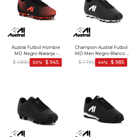
Austral Futbol Hombre
Champion Austral Futbol
MD Negro-Naranja -
MD Men Negro-Blanco -
Negro-Naranja
Negro-Blanco
$
1.890
$
945
$
1.790
$
985
50
44