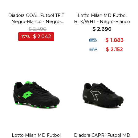
Diadora GOAL Futbol TF T
Lotto Milan MD Futbol
Negro-Blanco - Negro-
BLK/WHT - Negro-Blanco
Blanco
$
2.490
$
2.690
$
2.042
17
$
1.883
$
2.152
Lotto Milan MD Futbol
Diadora CAPRI Futbol MD