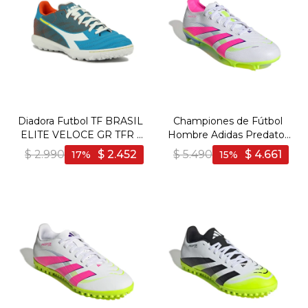
Diadora Futbol TF BRASIL
Championes de Fútbol
ELITE VELOCE GR TFR -
Hombre Adidas Predator
Hombre - Azul-Blanco
League FG/MG - Blanco-
$
2.990
$
2.452
$
5.490
$
4.661
17
15
Rosado