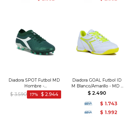
Diadora SPOT Futbol MD
Diadora GOAL Futbol ID
Hombre -
M Blanco/Amarillo - MD -
Aguamarina/Blanco -
TPU - Blanco-Amarillo
$
2.490
$
3.590
$
2.944
17
Aguamarina-Blanco
$
1.743
$
1.992