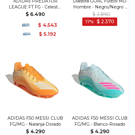
ADIDAS PREDATOR
Diadora GOAL Futbol MD
LEAGUE FT FG - Celeste-
Hombre - Negro/Negro -
Azul
Negro-Negro
$
6.490
$
2.890
$
2.370
17
$
4.543
$
5.192
ADIDAS F50 MESSI CLUB
ADIDAS F50 MESSI CLUB
FG/MG - Naranja-Dorado
FG/MG - Blanco-Rosado
$
4.290
$
4.290