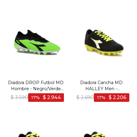
Diadora DROP Futbol MD
Diadora Cancha MD
Hombre - Negro/Verde
HALLEY Men -
Fluor - Negro-Verde Fluo
Negro/Amarillo - Negro-
$
3.590
$
2.944
$
2.690
$
2.206
17
17
Amarillo