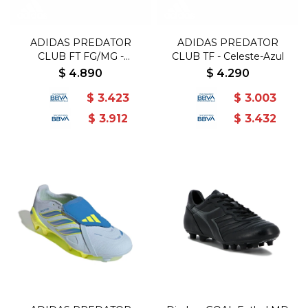
ADIDAS PREDATOR
ADIDAS PREDATOR
CLUB FT FG/MG -
CLUB TF - Celeste-Azul
Celeste-Azul
$
4.890
$
4.290
$
3.423
$
3.003
$
3.912
$
3.432