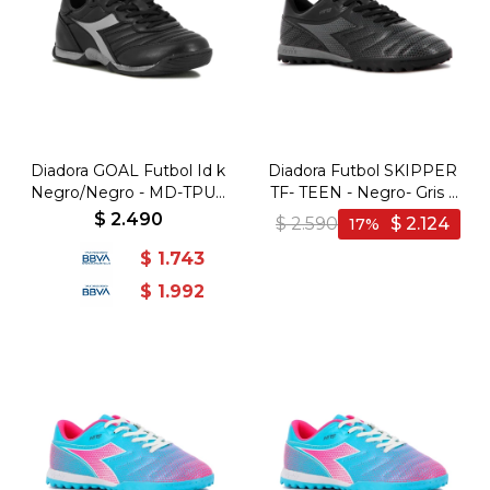
Diadora GOAL Futbol Id k
Diadora Futbol SKIPPER
Negro/Negro - MD-TPU -
TF- TEEN - Negro- Gris -
Negro-Negro
Negro-Gris
$
2.490
$
2.590
$
2.124
17
$
1.743
$
1.992