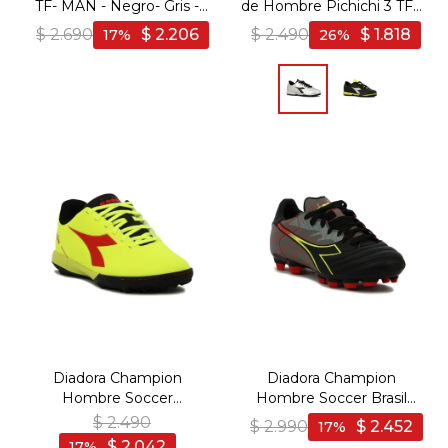
TF- MAN - Negro- Gris -
de Hombre Pichichi 3 TF -
Negro-Gris
Plata-Negro
$
2.690
$
2.206
$
2.490
$
1.818
17
26
Diadora Champion
Diadora Champion
Hombre Soccer
Hombre Soccer Brasil
PICHICHI 5 TFR - Amarillo
Elite Veloce R LPU -
$
2.490
$
2.990
$
2.452
17
Fluo-Rojo
Negro-Amarillo Fluo
$
2.042
17