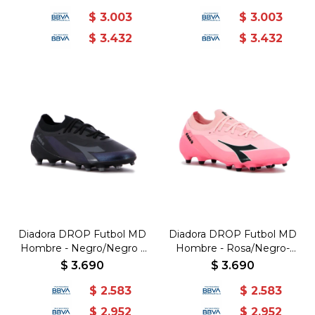
$
3.003
$
3.003
$
3.432
$
3.432
Diadora DROP Futbol MD
Diadora DROP Futbol MD
Hombre - Negro/Negro -
Hombre - Rosa/Negro-
TPU grabado con
TPU grabado con
$
3.690
$
3.690
FLYKNIT - Negro-Negro
FLYKNIT - Rosado-Negro
$
2.583
$
2.583
$
2.952
$
2.952