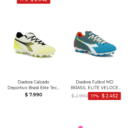
Diadora Calzado
Diadora Futbol MD
Deportivo Brasil Elite Tech
BRASIL ELITE VELOCE
GR LPX - Hombre -
GR LPU - Hombre - Azul-
$
7.990
$
2.990
$
2.452
17
Blanco-Negro
Blanco