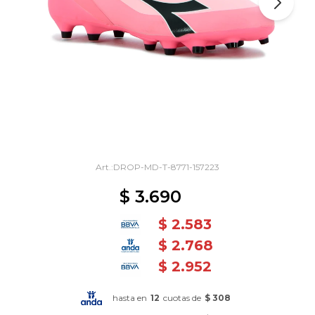
DROP-MD-T-8771-157223
$
3.690
$
2.583
$
2.768
$
2.952
hasta en
12
cuotas de
$ 308