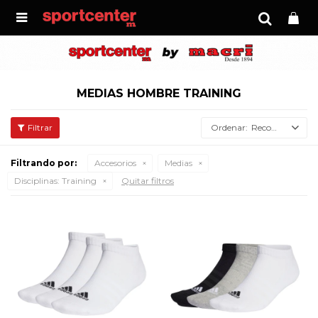

MEDIAS HOMBRE TRAINING
Recomendados
Filtrando por:
Accesorios
Medias
Disciplinas:
Training
Quitar filtros