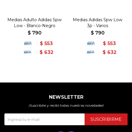
Medias Adulto Adidas Spw
Medias Adidas Spw Low
Low - Blanco-Negro
3p - Varios
$
790
$
790
$
553
$
553
$
632
$
632
NEWSLETTER
¡Suscribite y recibí todas nuestras novedades!
SUSCRIBIRME