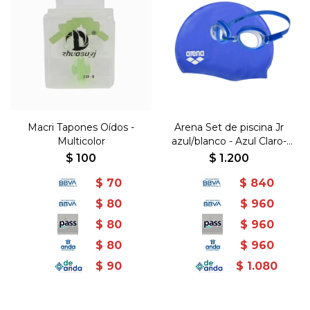
Macri Tapones Oídos -
Arena Set de piscina Jr
Multicolor
azul/blanco - Azul Claro-
Blanco
$
100
$
1.200
$
70
$
840
$
80
$
960
$
80
$
960
$
80
$
960
$
90
$
1.080