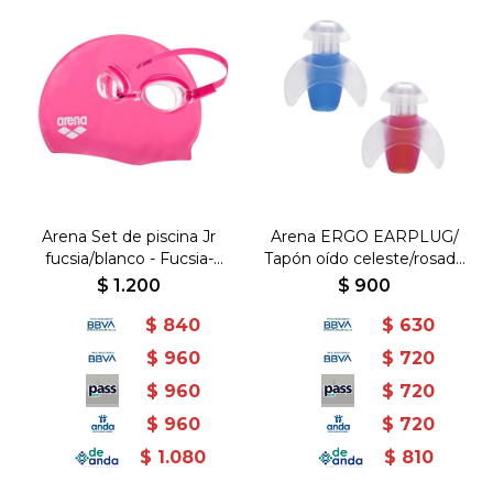
Arena Set de piscina Jr
Arena ERGO EARPLUG/
fucsia/blanco - Fucsia-
Tapón oído celeste/rosado
Blanco
- Celeste-Rosado
$
1.200
$
900
$
840
$
630
$
960
$
720
$
960
$
720
$
960
$
720
$
1.080
$
810