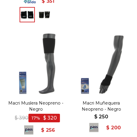
$
351
Macri Muslera Neopreno -
Macri Muñequera
Negro
Neopreno - Negro
$
250
$
390
$
320
17
$
200
$
256