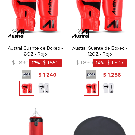
Austral Guante de Boxeo -
Austral Guante de Boxeo -
8OZ - Rojo
12OZ - Rojo
$
1.890
$
1.550
$
1.890
$
1.607
17
14
$
1.240
$
1.286