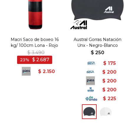
Macri Saco de boxeo 16
Austral Gorras Natación
kg/ 100cm Lona - Rojo
Unx - Negro-Blanco
$
3.490
$
250
$
2.687
23
$
175
$
2.150
$
200
$
200
$
200
$
225