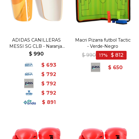
ADIDAS CANILLERAS
Macri Pizarra futbol Tactic
MESSI SG CLB - Naranja-
- Verde-Negro
Dorado
$
990
$
990
$
812
17
$
693
$
650
$
792
$
792
$
792
$
891