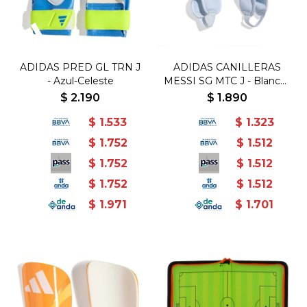
ADIDAS PRED GL TRN J
ADIDAS CANILLERAS
- Azul-Celeste
MESSI SG MTC J - Blanco-
Verde Agua
$
2.190
$
1.890
$
1.533
$
1.323
$
1.752
$
1.512
$
1.752
$
1.512
$
1.752
$
1.512
$
1.971
$
1.701