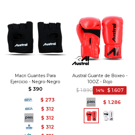
Macri Guantes Para
Austral Guante de Boxeo -
Ejercicio - Negro-Negro
10OZ - Rojo
$
390
$
1.890
$
1.607
14
$
273
$
1.286
$
312
$
312
$
312