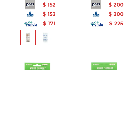
$
152
$
200
$
152
$
200
$
171
$
225
Macri Muñequera Deveed
Macri Tobillera Neopreno
- Negro
Deveed - Negro