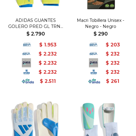
ADIDAS GUANTES
Macri Tobillera Unisex -
GOLERO PRED GL TRN -
Negro - Negro
Celeste-Azul
$
2.790
$
290
$
1.953
$
203
$
2.232
$
232
$
2.232
$
232
$
2.232
$
232
$
2.511
$
261