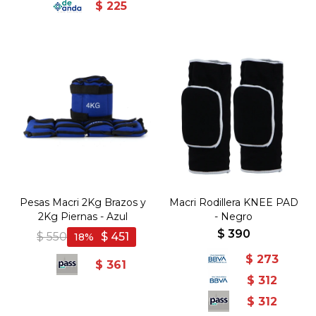
$
225
Pesas Macri 2Kg Brazos y
Macri Rodillera KNEE PAD
2Kg Piernas - Azul
- Negro
$
390
$
550
$
451
18
$
273
$
361
$
312
$
312