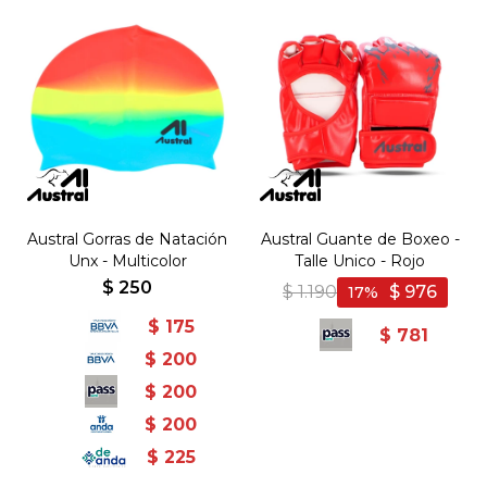
Austral Gorras de Natación
Austral Guante de Boxeo -
Unx - Multicolor
Talle Unico - Rojo
$
250
$
1.190
$
976
17
$
175
$
781
$
200
$
200
$
200
$
225