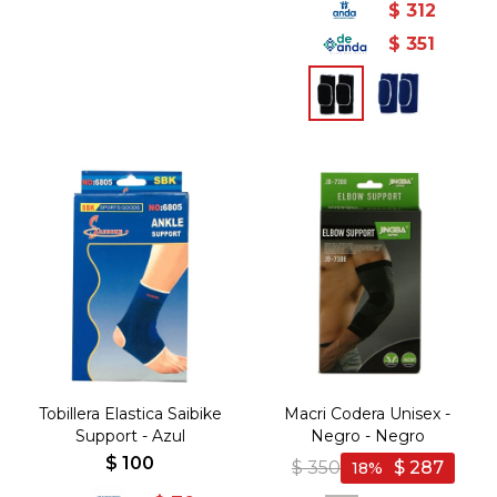
$
312
$
351
Tobillera Elastica Saibike
Macri Codera Unisex -
Support - Azul
Negro - Negro
$
100
$
350
$
287
18