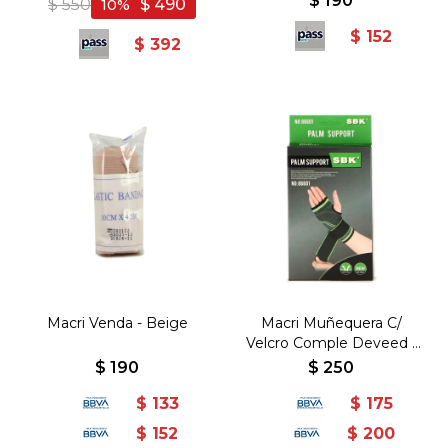
$
190
$
550
$
490
10
$
152
$
392
Macri Venda - Beige
Macri Muñequera C/
Velcro Comple Deveed -
Negro
$
190
$
250
$
133
$
175
$
152
$
200