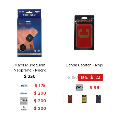
Macri Muñequera
Banda Capitan - Rojo
Neopreno - Negro
$
250
$
150
$
123
18
$
175
$
98
$
200
$
200
$
200