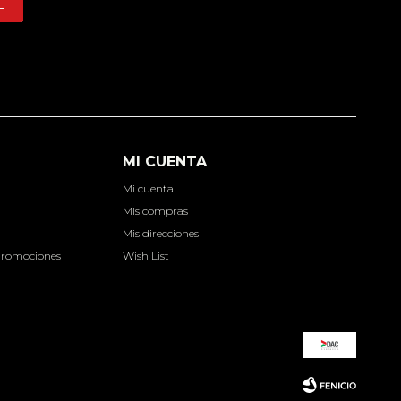
E
MI CUENTA
Mi cuenta
d
Mis compras
Mis direcciones
Promociones
Wish List