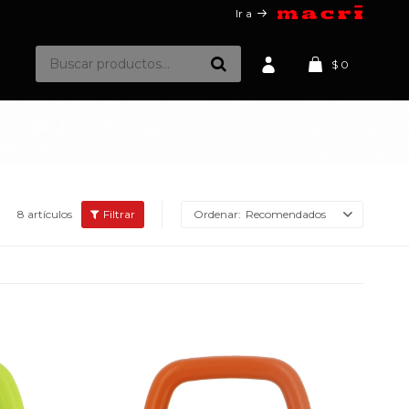
Ir a
$
0
8 artículos
Recomendados