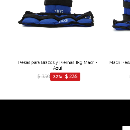
Pesas para Brazos y Piernas 1kg Macri -
Macri Pesa
Azul
$
350
$
235
32