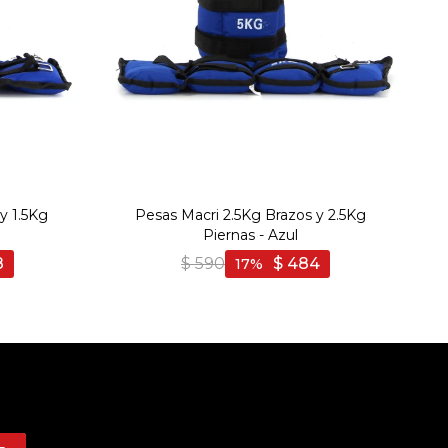
y 1.5Kg
Pesas Macri 2.5Kg Brazos y 2.5Kg
Piernas - Azul
8
$
590
$
484
17