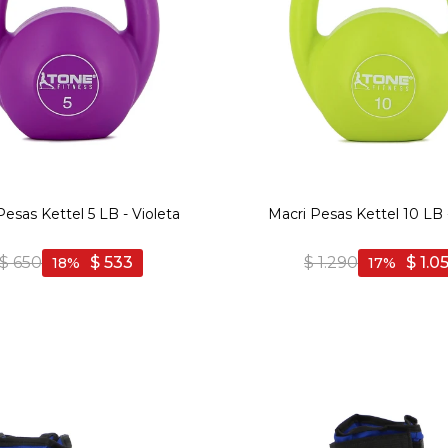
Pesas Kettel 5 LB - Violeta
Macri Pesas Kettel 10 LB 
$
650
$
533
$
1.290
$
1.0
18
17