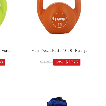
- Verde
Macri Pesas Kettel 15 LB - Naranja
58
$
1.890
$
1.323
30