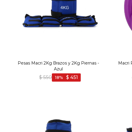
Pesas Macri 2Kg Brazos y 2Kg Piernas -
Macri 
Azul
$
550
$
451
18