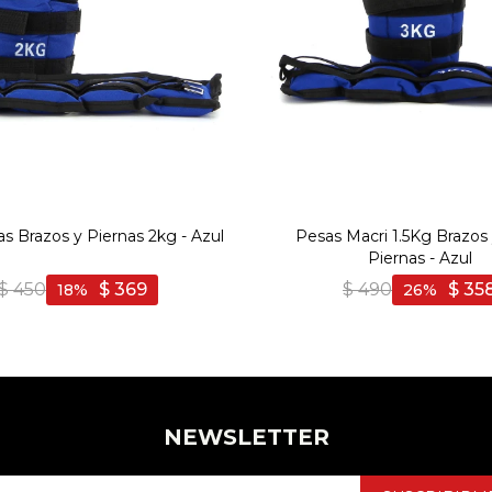
s Brazos y Piernas 2kg - Azul
Pesas Macri 1.5Kg Brazos 
Piernas - Azul
$
450
$
369
$
490
$
35
18
26
NEWSLETTER