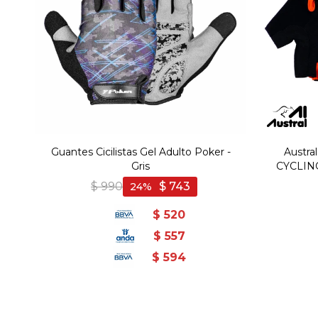
Guantes Cicilistas Gel Adulto Poker -
Austr
Gris
CYCLING
$
990
$
743
24
$
520
$
557
$
594