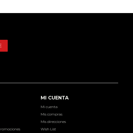
E
MI CUENTA
Mi cuenta
d
Mis compras
Mis direcciones
Promociones
Wish List