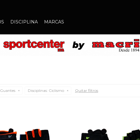
OS
DISCIPLINA
MARCAS
Guantes
Disciplinas:
Ciclismo
Quitar filtros