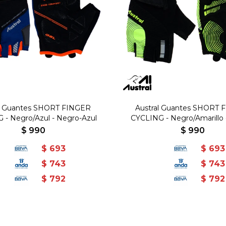
al Guantes SHORT FINGER
Austral Guantes SHORT 
 - Negro/Azul - Negro-Azul
CYCLING - Negro/Amarillo 
Amarillo
$
990
$
990
$
693
$
693
$
743
$
743
$
792
$
792