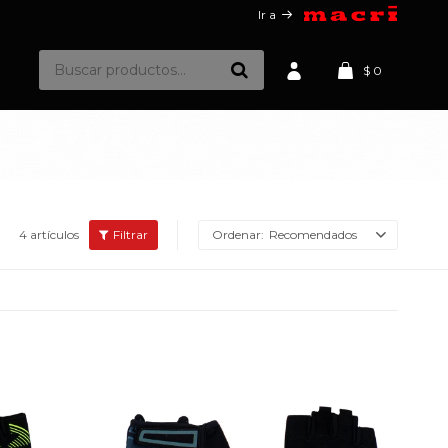
Ir a
$
0
4 artículos
Recomendados