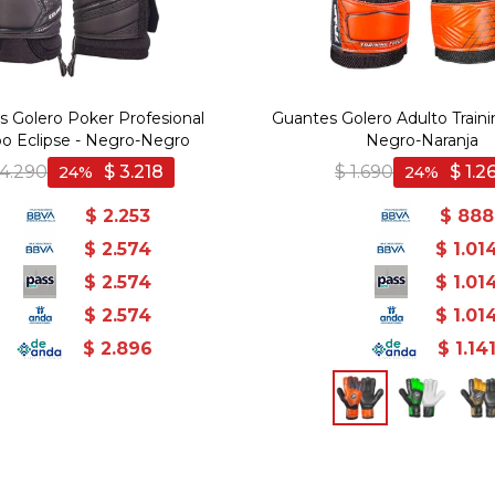
 Golero Poker Profesional
Guantes Golero Adulto Traini
 Eclipse - Negro-Negro
Negro-Naranja
4.290
$
3.218
$
1.690
$
1.2
24
24
$
2.253
$
888
$
2.574
$
1.01
$
2.574
$
1.01
$
2.574
$
1.01
$
2.896
$
1.14