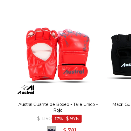
Austral Guante de Boxeo - Talle Unico -
Macri Gua
Rojo
$
1.190
$
976
17
$
781