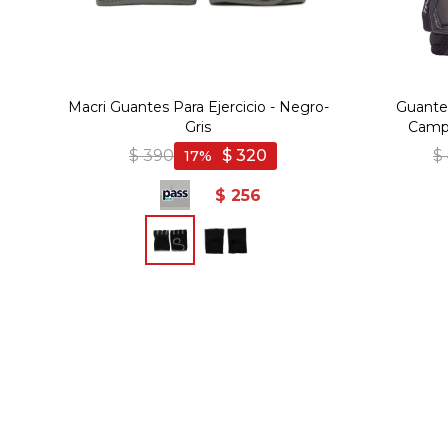
Macri Guantes Para Ejercicio - Negro-
Guantes
Gris
Campo
$
390
$
320
$
17
$
256