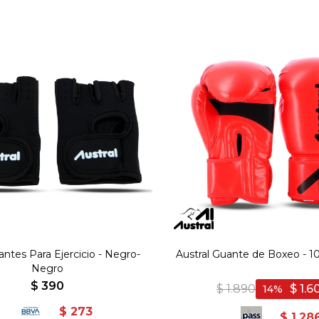
ntes Para Ejercicio - Negro-
Austral Guante de Boxeo - 1
Negro
$
390
$
1.890
$
1.6
14
$
273
$
1.28