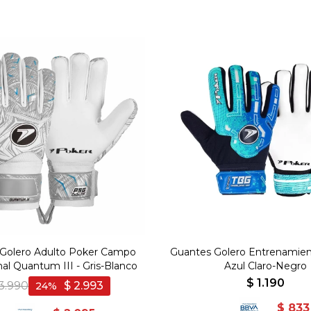
Golero Adulto Poker Campo
Guantes Golero Entrenamien
nal Quantum III - Gris-Blanco
Azul Claro-Negro
$
1.190
3.990
$
2.993
24
$
833