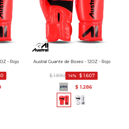
OZ - Rojo
Austral Guante de Boxeo - 12OZ - Rojo
50
$
1.890
$
1.607
14
0
$
1.286