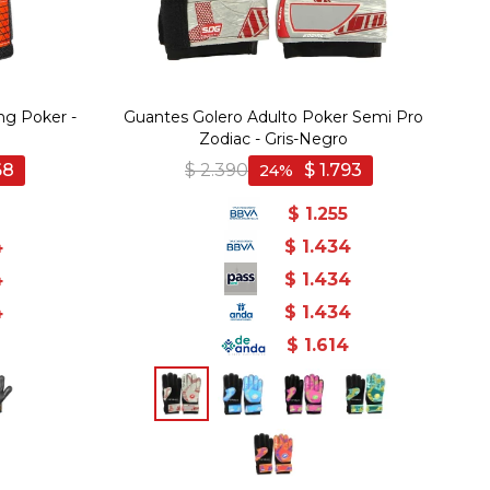
ng Poker -
Guantes Golero Adulto Poker Semi Pro
Zodiac - Gris-Negro
68
$
2.390
$
1.793
24
$
1.255
4
$
1.434
4
$
1.434
4
$
1.434
1
$
1.614