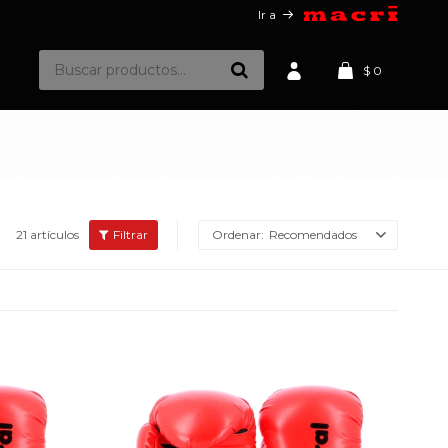
Ir a
$
0
21 artículos
Recomendados