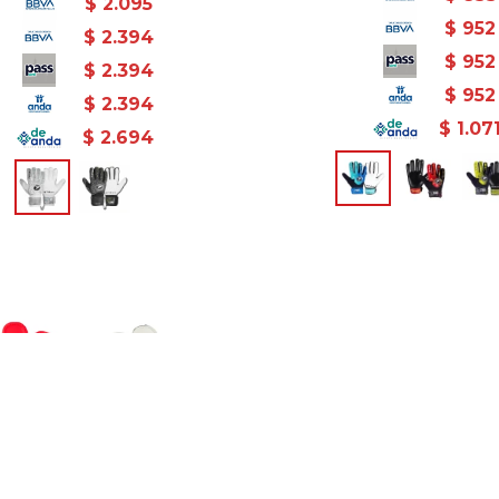
$
2.095
$
952
$
2.394
$
952
$
2.394
$
952
$
2.394
$
1.07
$
2.694