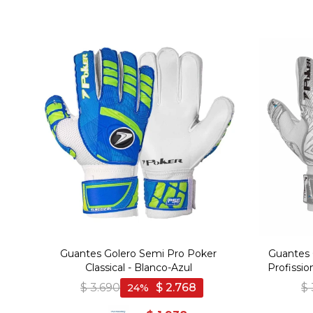
Guantes Golero Semi Pro Poker
Guantes 
Classical - Blanco-Azul
Profissio
$
3.690
$
2.768
$
24