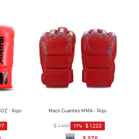
0OZ - Rojo
Macri Guantes MMA - Rojo
07
$
1.490
$
1.222
17
6
$
978