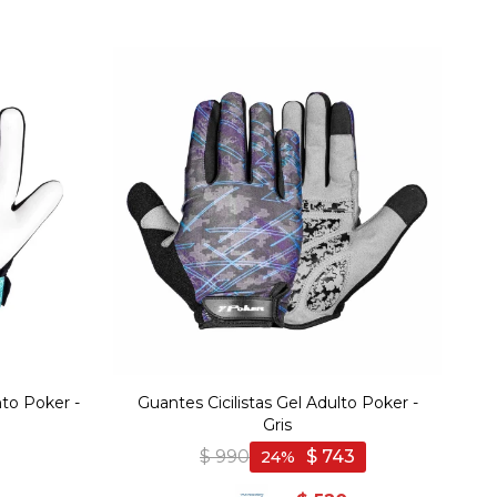
to Poker -
Guantes Cicilistas Gel Adulto Poker -
Gris
$
990
$
743
24