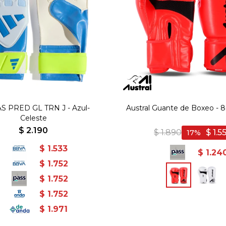
S PRED GL TRN J - Azul-
Austral Guante de Boxeo - 8
Celeste
$
2.190
$
1.890
$
1.5
17
$
1.533
$
1.24
$
1.752
$
1.752
$
1.752
$
1.971