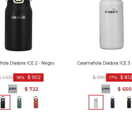
ola Diadora ICE 2 - Negro
Caramañola Diadora ICE 3 
$
1.100
$
902
$
990
$
81
18
17
$
722
$
650