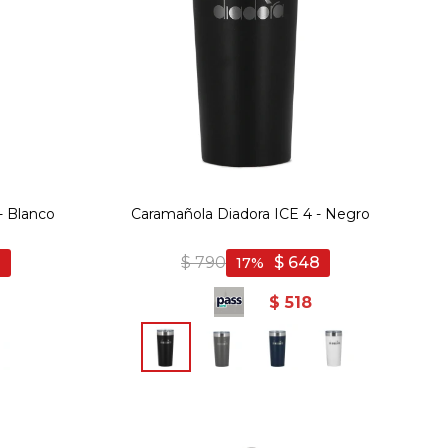
- Blanco
Caramañola Diadora ICE 4 - Negro
2
$
790
$
648
17
$
518