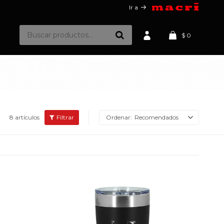
Ir a
$
0
8 artículos
Recomendados