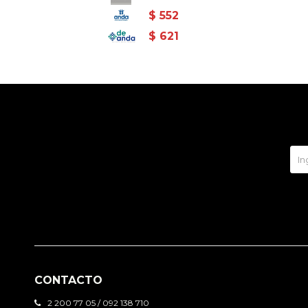
$
552
$
621
CONTACTO
2 200 77 05 / 092 138 710