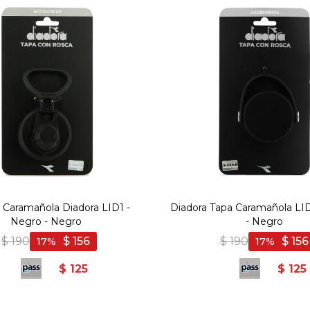
 Caramañola Diadora LID1 -
Diadora Tapa Caramañola LI
Negro - Negro
- Negro
$
190
$
156
$
190
$
156
17
17
$
125
$
125