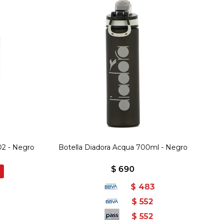
D2 - Negro
Botella Diadora Acqua 700ml - Negro
$
690
$
483
$
552
$
552