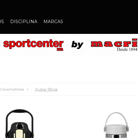
OS
DISCIPLINA
MARCAS
Caramañolas
Quitar filtros