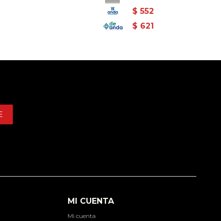
$
552
$
621
E
MI CUENTA
Mi cuenta