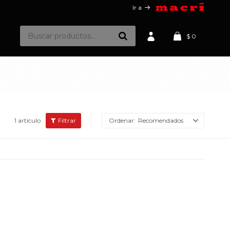
Ir a
$
0
1 artículo
Recomendados