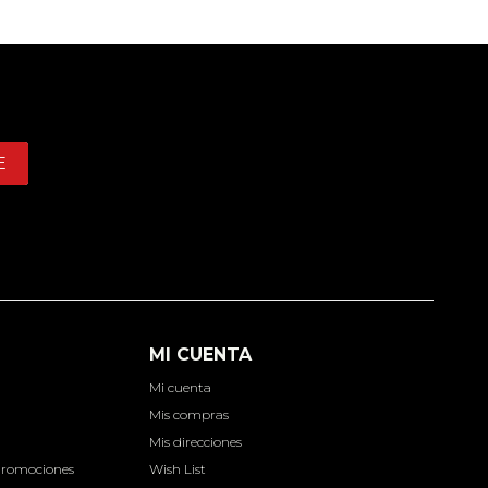
E
MI CUENTA
Mi cuenta
d
Mis compras
Mis direcciones
Promociones
Wish List