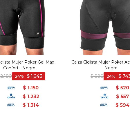
iclista Mujer Poker Gel Max
Calza Ciclista Mujer Poker A
Confort - Negro
Negro
2.190
$
1.643
$
990
$
74
24
24
$
1.150
$
520
$
1.232
$
557
$
1.314
$
594