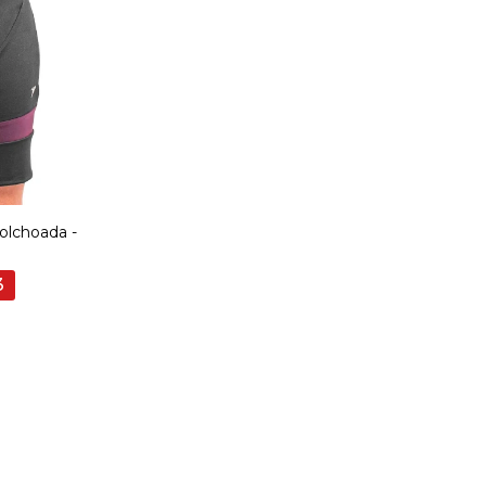
colchoada -
3