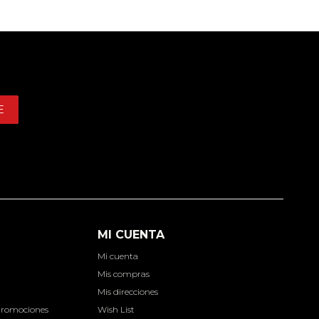
E
MI CUENTA
Mi cuenta
d
Mis compras
Mis direcciones
Promociones
Wish List