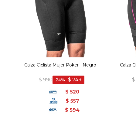
Calza Ciclista Mujer Poker - Negro
Calza C
$
990
$
743
$
24
$
520
$
557
$
594