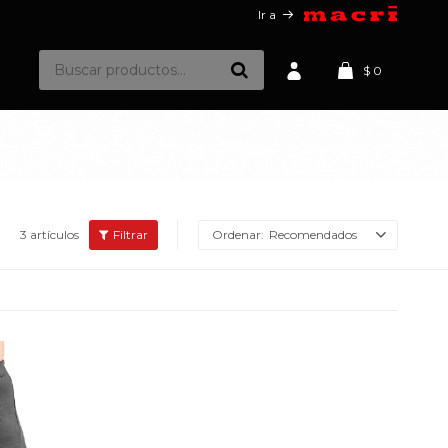
Ir a
$
0
3 artículos
Recomendados