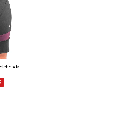
colchoada -
3