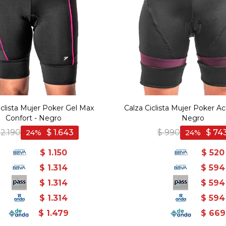
iclista Mujer Poker Gel Max
Calza Ciclista Mujer Poker A
Confort - Negro
Negro
2.190
$
1.643
$
990
$
74
24
24
$
1.150
$
520
$
1.314
$
594
$
1.314
$
594
$
1.314
$
594
$
1.479
$
669