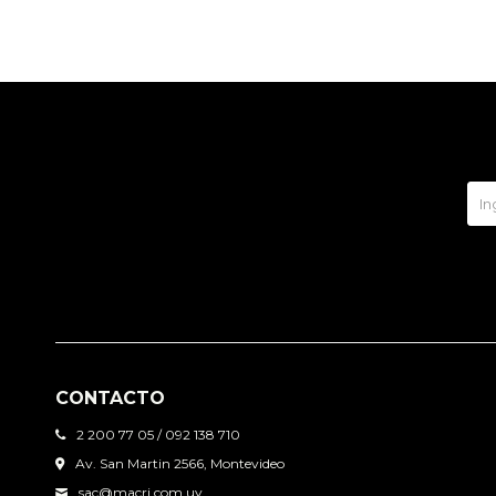
CONTACTO
2 200 77 05 / 092 138 710
Av. San Martin 2566, Montevideo
sac@macri.com.uy