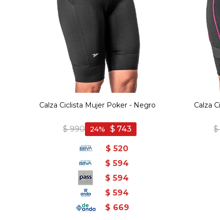
Calza Ciclista Mujer Poker - Negro
Calza C
$
990
$
743
$
24
$
520
$
594
$
594
$
594
$
669