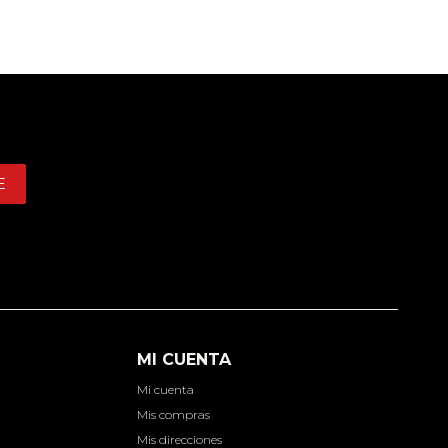
E
MI CUENTA
Mi cuenta
d
Mis compras
Mis direcciones