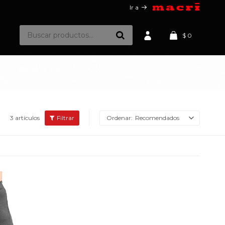
Ir a
$
0
3 artículos
Recomendados