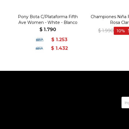
Pony Bota C/Plataforma Fifth
Championes Niña F
Ave Women - White - Blanco
Rosa Cla
$
1.790
$
1.990
10
$
1.253
$
1.432