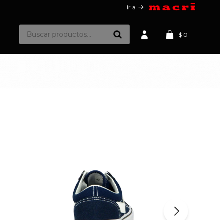
Ir a
$
0