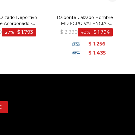
Calzado Deportivo
Dalponte Calzado Hombre
 Acordonado -
MD FCPO VALENCIA -
Naranja
Negro-Gris
0
$
1.793
$
2.990
$
1.794
27
40
$
1.256
$
1.435
E