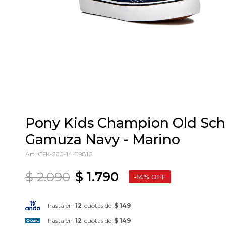
Pony Kids Champion Old Sch
Gamuza Navy - Marino
CFK-560-14-119810
$
2.090
$
1.790
14
hasta en
12
cuotas de
$ 149
hasta en
12
cuotas de
$ 149