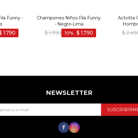
ila Funny -
Championes Niños Fila Funny
Actvitta 
ro
- Negro-Lima
Hombre
$
1.790
$
1.990
$
1.790
$
2.49
10
NEWSLETTER
SUSCRIBIRM

