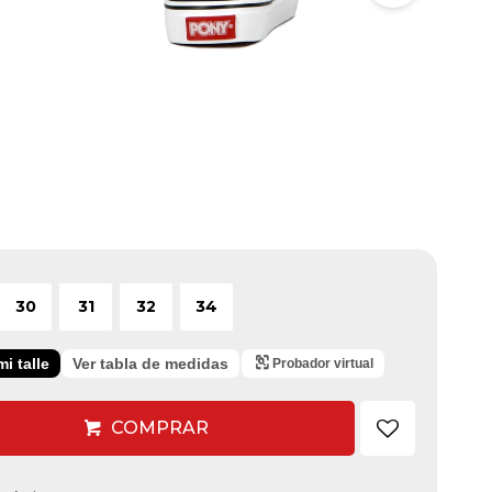
30
31
32
34
i talle
Ver tabla de medidas
Probador virtual
COMPRAR