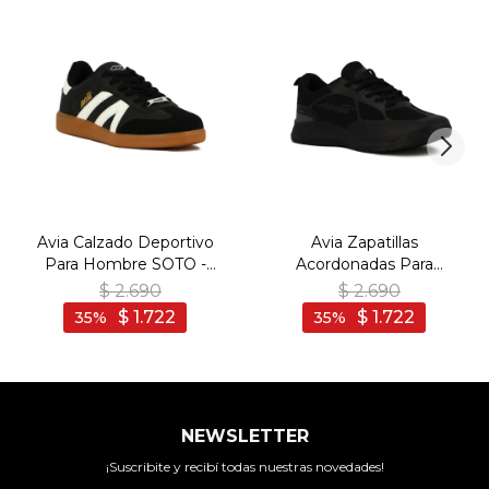
Avia Calzado Deportivo
Avia Zapatillas
Para Hombre SOTO -
Acordonadas Para
BLACK/WHITE - Negro-
Hombre Evan - Black -
$
2.690
$
2.690
Blanco
Negro-Negro
$
1.722
$
1.722
35
35
NEWSLETTER
¡Suscribite y recibí todas nuestras novedades!