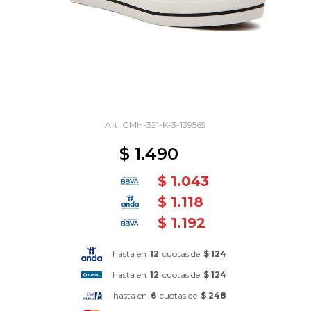
GMH-321-K-3-139569
$
1.490
$
1.043
$
1.118
$
1.192
hasta en
12
cuotas de
$ 124
hasta en
12
cuotas de
$ 124
hasta en
6
cuotas de
$ 248