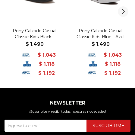
Pony Calzado Casual
Pony Calzado Casual
Classic Kids-Black -
Classic Kids-Blue - Azul
Negro-Negro
$
1.490
$
1.490
$
1.043
$
1.043
$
1.118
$
1.118
$
1.192
$
1.192
NEWSLETTER
¡Suscribite y recibí todas nuestras novedades!
SUSCRIBIRME