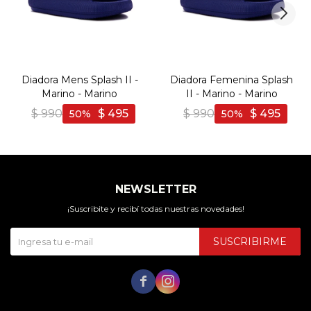
Diadora Mens Splash II -
Diadora Femenina Splash
Marino - Marino
II - Marino - Marino
$
990
$
495
$
990
$
495
50
50
NEWSLETTER
¡Suscribite y recibí todas nuestras novedades!
SUSCRIBIRME

