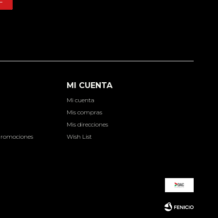
E
MI CUENTA
Mi cuenta
d
Mis compras
Mis direcciones
Promociones
Wish List