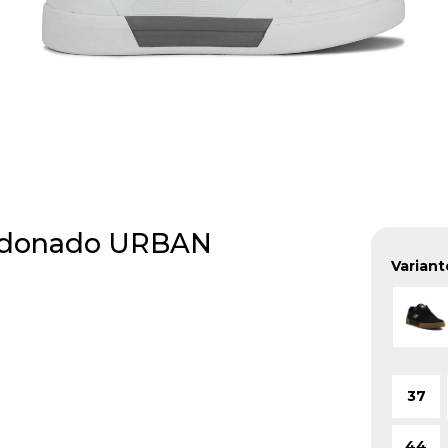
ordonado URBAN
Variant
37
44