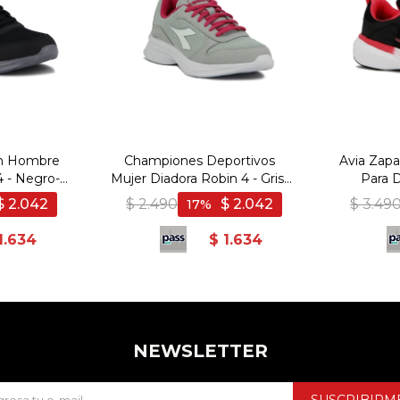
on Hombre
Championes Deportivos
Avia Zapa
 - Negro-
Mujer Diadora Robin 4 - Gris-
Para 
ro
Fucsia
Black/Co
$
2.042
$
2.490
$
2.042
$
3.49
17
1.634
$
1.634
NEWSLETTER