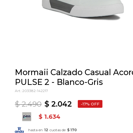
Mormaii Calzado Casual Ac
PULSE 2 - Blanco-Gris
203382-142217
$
2.490
$
2.042
17
$
1.634
hasta en
12
cuotas de
$ 170