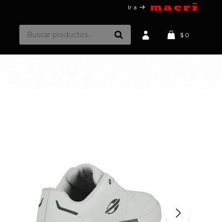
Ir a
$
0