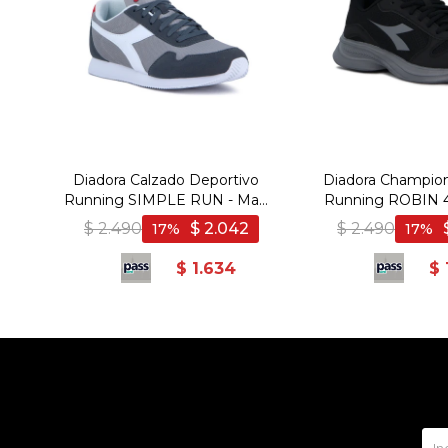
Diadora Calzado Deportivo
Diadora Champi
Running SIMPLE RUN - Man
Running ROBIN 4
- Gris
Gris Oscu
$
2.490
$
2.042
$
2.490
17
17
$
1.634
$