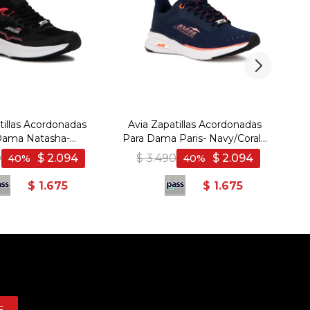
tillas Acordonadas
Avia Zapatillas Acordonadas
A
Dama Natasha-
Para Dama Paris- Navy/Coral -
Ni
ral - Negro-Coral
Marino-Coral
0
$
2.094
$
3.490
$
2.094
40
40
$
1.675
$
1.675