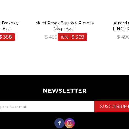
 Brazos y
Macri Pesas Brazos y Piernas
Austra
- Azul
2kg - Azul
FINGER
Amarillo/G
$
358
$
450
$
369
$
49
18
NEWSLETTER
SUSCRIBIRM

