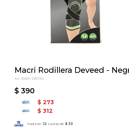
Macri Rodillera Deveed - Neg
86611-138730
$
390
$
273
$
312
hasta en
12
cuotas de
$ 33