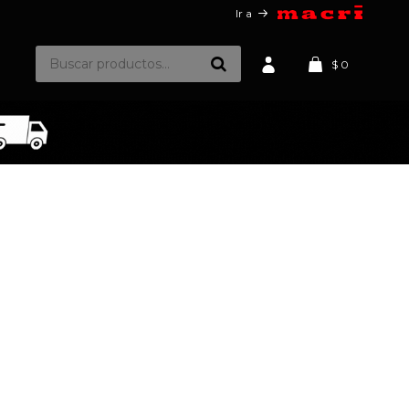
Ir a
$
0