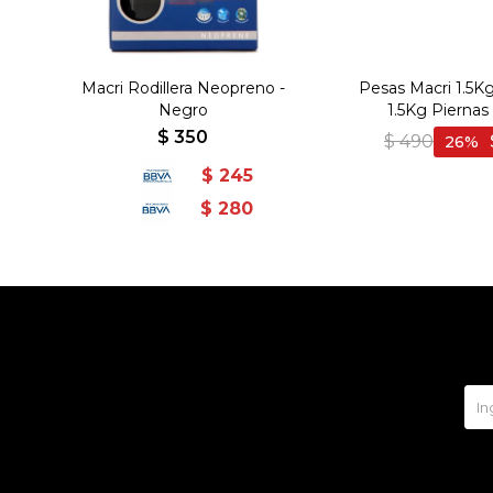
Macri Rodillera Neopreno -
Pesas Macri 1.5Kg
Negro
1.5Kg Piernas 
$
350
$
490
26
$
245
$
280