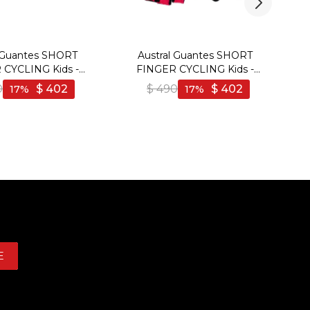
l Guantes SHORT
Austral Guantes SHORT
 CYCLING Kids -
FINGER CYCLING Kids -
ris - Amarillo-Gris
Fucsia/Negro - Fucsia-Negro
0
$
402
$
490
$
402
17
17
E