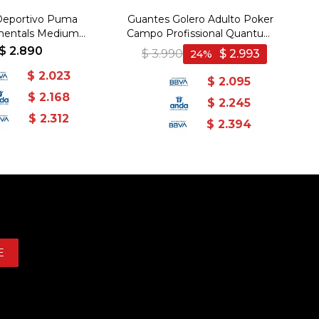
Deportivo Puma
Guantes Golero Adulto Poker
entals Medium
Campo Profissional Quantum
 Negro - Negro
III - Gris-Blanco
$
2.890
$
3.990
$
2.993
24
$
2.023
$
2.095
$
2.168
$
2.245
$
2.312
$
2.394
E