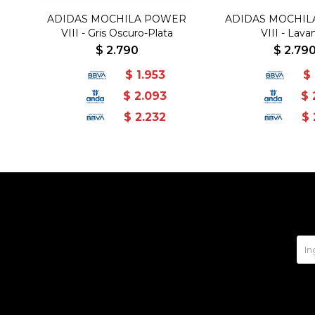
ADIDAS MOCHILA POWER
ADIDAS MOCHI
VIII - Gris Oscuro-Plata
VIII - Lava
$
2.790
$
2.79
$
1.953
$
$
2.093
$
$
2.232
$