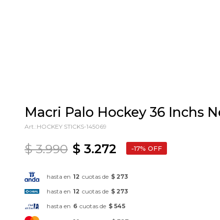
Macri Palo Hockey 36 Inchs N
HOCKEY STICKS-145069
$
3.990
$
3.272
17
hasta en
12
cuotas de
$ 273
hasta en
12
cuotas de
$ 273
hasta en
6
cuotas de
$ 545