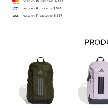
hasta en
10
cuotas de
$ 327
hasta en
6
cuotas de
$ 545
hasta en
11
cuotas de
$ 297
PRODU