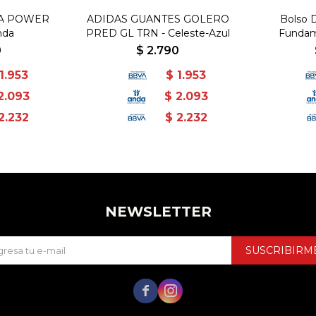
LA POWER
ADIDAS GUANTES GOLERO
Bolso 
nda
PRED GL TRN - Celeste-Azul
Fundam
Unisex
0
$
2.790
1.953
$
1.953
2.093
$
2.093
2.232
$
2.232
NEWSLETTER
SUSCRIBIRM

