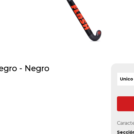
egro - Negro
Unico
Caracte
Secció