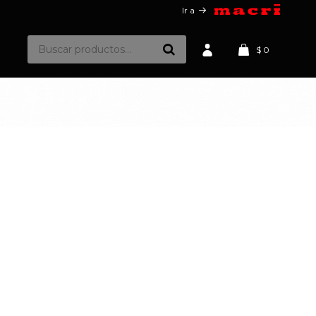
Ir a
$
0