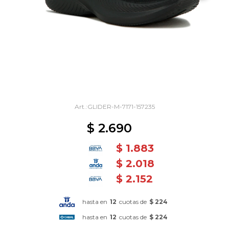
GLIDER-M-7171-157235
$
2.690
$
1.883
$
2.018
$
2.152
hasta en
12
cuotas de
$ 224
hasta en
12
cuotas de
$ 224