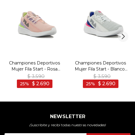
Championes Deportivos
Championes Deportivos
Mujer Fila Start - Rosa
Mujer Fila Start - Blanco-
Claro-Lavanda
Azul
$
3.590
$
3.590
$
2.690
$
2.690
25
25
NEWSLETTER
¡Suscribite y recibí todas nuestras novedades!