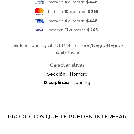
hasta en
6
cuotas de
$ 448
hasta en
10
cuotas de
$ 269
hasta en
6
cuotas de
$ 448
hasta en
11
cuotas de
$ 245
Diadora Running GLIDER M Hombre /Negro-Negro -
Fiknit/Phylon
Características
Sección
Hombre
Disciplinas
Running
PRODUCTOS QUE TE PUEDEN INTERESAR