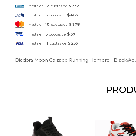
hasta en
12
cuotas de
$ 232
hasta en
6
cuotas de
$ 463
hasta en
10
cuotas de
$ 278
hasta en
6
cuotas de
$ 371
hasta en
11
cuotas de
$ 253
Diadora Moon Calzado Running Hombre - Black/Aq
PRODU