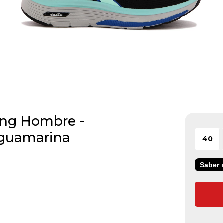
ing Hombre -
Aguamarina
40
Saber m