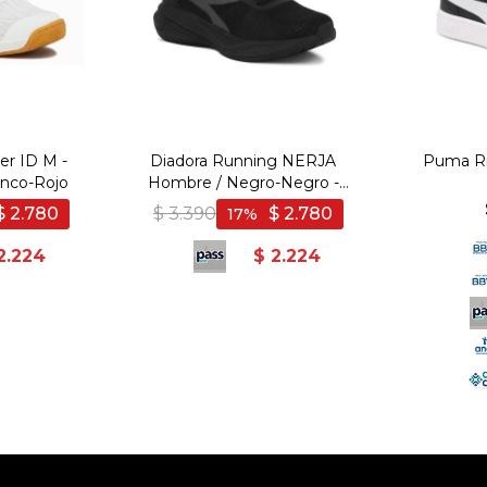
er ID M -
Diadora Running NERJA
Puma Ri
anco-Rojo
Hombre / Negro-Negro -
Negro-Negro
$
2.780
$
3.390
$
2.780
17
2.224
$
2.224