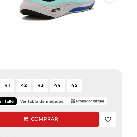
41
42
43
44
45
i talle
Ver tabla de medidas
Probador virtual
COMPRAR