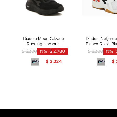
Diadora Moon Calzado
Diadora Netjump
Running Hombre-
Blanco-Rojo - Bl
Negro/Negro - Negro-Negro
$
3.390
$
2.780
$
3.390
17
17
$
2.224
$