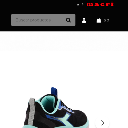
Ir a
$
0