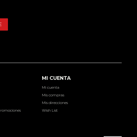
E
MI CUENTA
Mi cuenta
d
Mis compras
Mis direcciones
Promociones
Wish List