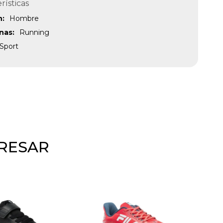
rísticas
n
Hombre
inas
Running
Sport
ERESAR