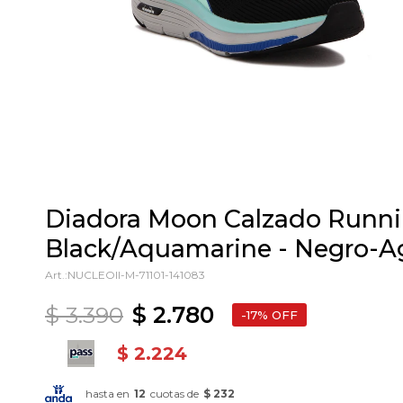
Diadora Moon Calzado Runn
Black/Aquamarine - Negro-
NUCLEOII-M-71101-141083
$
3.390
$
2.780
17
$
2.224
hasta en
12
cuotas de
$ 232