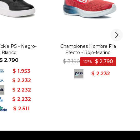
ckie PS - Negro-
Championes Hombre Fila
Blanco
Efecto - Rojo-Marino
$
2.790
$
3.190
$
2.790
12
$
1.953
$
2.232
$
2.232
$
2.232
$
2.232
$
2.511