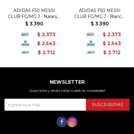
ADIDAS F50 MESSI
ADIDAS F50 MESSI
CLUB FG/MG J - Naranja-
CLUB FG/MG J - Blanco-
Dorado
Rosado
$
3.390
$
3.390
$
2.373
$
2.373
$
2.543
$
2.543
$
2.712
$
2.712
NEWSLETTER
¡Suscribite y recibí todas nuestras novedades!
SUSCRIBIRME

