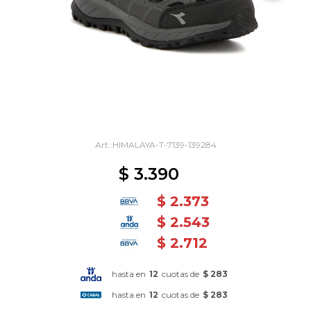
HIMALAYA-T-7139-139284
$
3.390
$
2.373
$
2.543
$
2.712
hasta en
12
cuotas de
$ 283
hasta en
12
cuotas de
$ 283