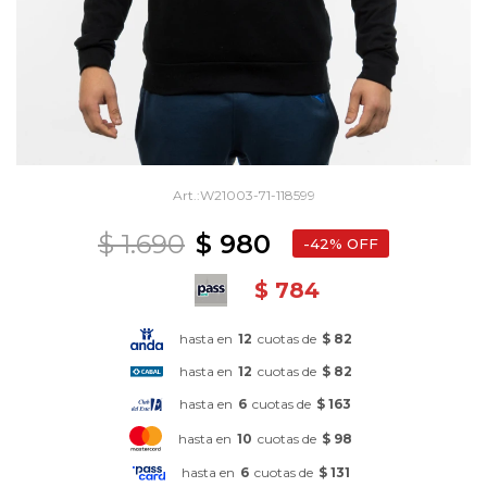
W21003-71-118599
$
1.690
$
980
42
$
784
hasta en
12
cuotas de
$ 82
hasta en
12
cuotas de
$ 82
hasta en
6
cuotas de
$ 163
hasta en
10
cuotas de
$ 98
hasta en
6
cuotas de
$ 131