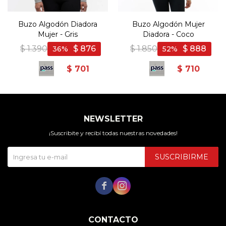
Buzo Algodón Diadora
Buzo Algodón Mujer
Mujer - Gris
Diadora - Coco
$
1.390
$
876
$
1.850
$
888
36
52
$
701
$
710
NEWSLETTER
¡Suscribite y recibí todas nuestras novedades!
SUSCRIBIRME


CONTACTO