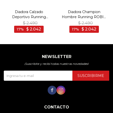
Diadora Calzado
Diadora Champion
Deportivo Running
Hombre Running ROBIN
SIMPLE RUN - Man - Gris
4 - Negro-Gris Oscuro
$
2.490
$
2.490
$
2.042
$
2.042
17
17
NEWSLETTER
¡Suscribite y recibí todas nuestras novedades!
SUSCRIBIRME


CONTACTO