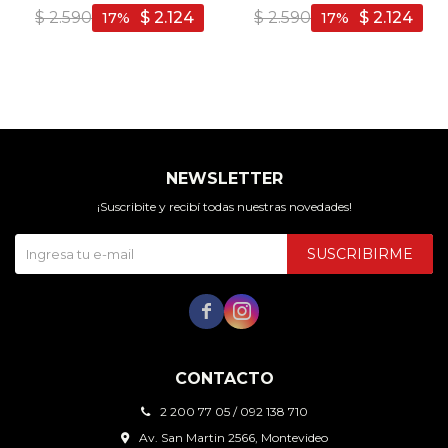
Verde/Negro - Verde-
Bordo/Blanco - Bordo-
$
2.590
$
2.124
$
2.590
$
2.124
17
17
Negro
Blanco
NEWSLETTER
¡Suscribite y recibí todas nuestras novedades!
SUSCRIBIRME


CONTACTO
2 200 77 05 / 092 138 710
Av. San Martin 2566, Montevideo