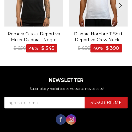
Remera Casual Deportiva
Diadora Hombre T-Shirt
Mujer Diadora - Negro
Deportivo Crew Neck -
Blanco
$
650
$
345
$
650
$
390
46
40
NEWSLETTER
¡Suscribite y recibí todas nuestras novedades!
SUSCRIBIRME

