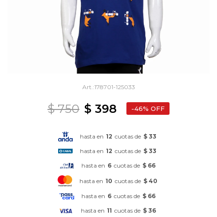
178701-125033
$
750
$
398
46
hasta en
12
cuotas de
$ 33
hasta en
12
cuotas de
$ 33
hasta en
6
cuotas de
$ 66
hasta en
10
cuotas de
$ 40
hasta en
6
cuotas de
$ 66
hasta en
11
cuotas de
$ 36