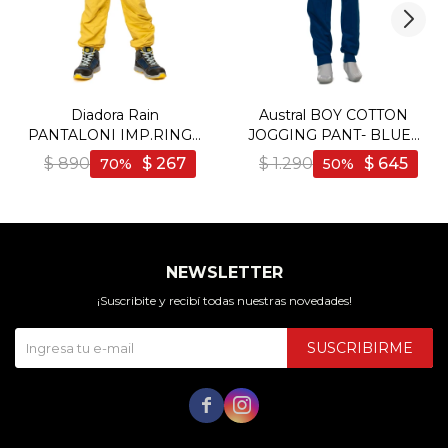
Diadora Rain
Austral BOY COTTON
PANTALONI IMP.RING -
JOGGING PANT- BLUE -
Lima
Azul
$
890
$
267
$
1.290
$
645
70
50
NEWSLETTER
¡Suscribite y recibí todas nuestras novedades!
SUSCRIBIRME

