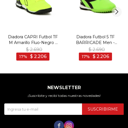
Diadora CAPRI Futbol TF
Diadora Futbol 5 TF
M Amarillo Fluo-Negro -
BARRICADE Men -
Amarillo Fluo-Negro
Verde/Negro - Verde-
$
2.690
$
2.690
Negro
$
2.206
$
2.206
17
17
NEWSLETTER
¡Suscribite y recibí todas nuestras novedades!
SUSCRIBIRME

