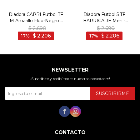
Diadora CAPRI Futbol TF
Diadora Futbol 5 TF
M Amarillo Fluo-Negro -
BARRICADE Men -
Amarillo Fluo-Negro
Verde/Negro - Verde-
$
2.690
$
2.690
Negro
$
2.206
$
2.206
17
17
NEWSLETTER
¡Suscribite y recibí todas nuestras novedades!
SUSCRIBIRME


CONTACTO