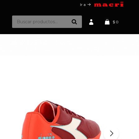
Ir a
$
0