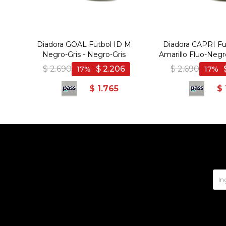
Diadora GOAL Futbol ID M
Diadora CAPRI Fu
Negro-Gris - Negro-Gris
Amarillo Fluo-Negro
Fluo-Neg
$
2.690
$
2.206
$
2.690
17
17
$
1.765
$