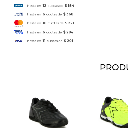
hasta en
12
cuotas de
$ 184
hasta en
6
cuotas de
$ 368
hasta en
10
cuotas de
$ 221
hasta en
6
cuotas de
$ 294
hasta en
11
cuotas de
$ 201
PRODU