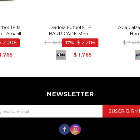
tbol TF M
Diadora Futbol 5 TF
Avia Calz
 - Amarillo
BARRICADE Men -
Hom
ro
Verde/Negro - Verde-Negro
BLACK/
$
2.206
$
2.690
$
2.206
$
3.49
17
1.765
$
1.765
NEWSLETTER
SUSCRIBIRM

