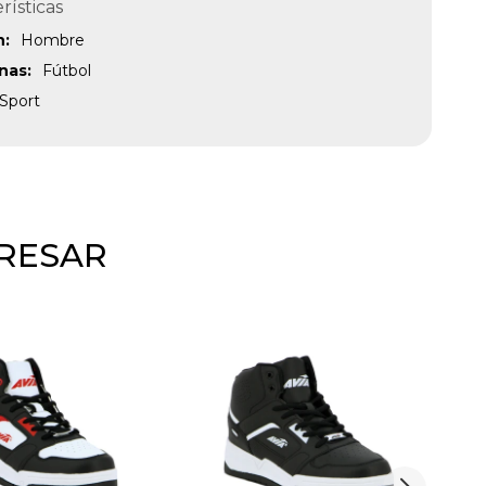
rísticas
n
Hombre
inas
Fútbol
Sport
ERESAR