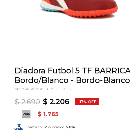
Diadora Futbol 5 TF BARRIC
Bordo/Blanco - Bordo-Blanco
BARRICADE-TF-M-1211-131192
$
2.690
$
2.206
17
$
1.765
hasta en
12
cuotas de
$ 184