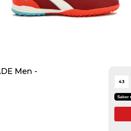
ADE Men -
43
Saber m