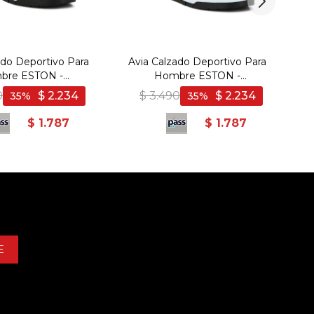
ado Deportivo Para
Avia Calzado Deportivo Para
A
bre ESTON -
Hombre ESTON -
WHITE - Negro-
BLACK/WHITE - Negro-
0
$
2.234
$
3.490
$
2.234
35
35
Blanco
Blanco
$
1.787
$
1.787
E