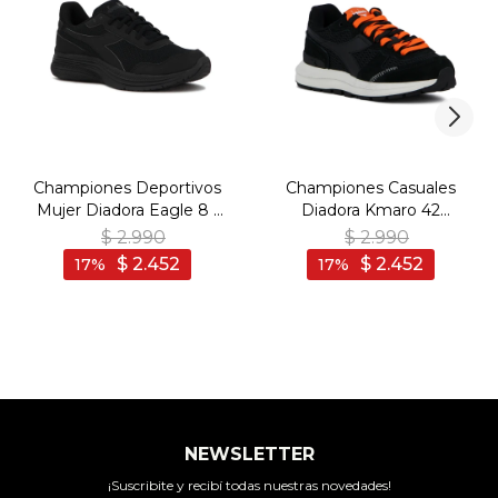
Championes Deportivos
Championes Casuales
Mujer Diadora Eagle 8 -
Diadora Kmaro 42
Negro-Negro
Pigskin Wax Unisex -
$
2.990
$
2.990
Negro-Negro
$
2.452
$
2.452
17
17
NEWSLETTER
¡Suscribite y recibí todas nuestras novedades!