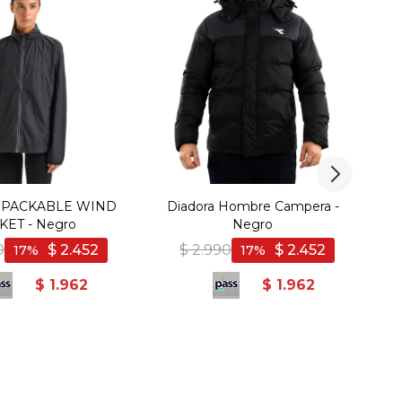
L. PACKABLE WIND
Diadora Hombre Campera -
KET - Negro
Negro
C
0
$
2.452
$
2.990
$
2.452
17
17
$
1.962
$
1.962