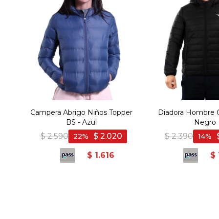
Campera Abrigo Niños Topper
Diadora Hombre 
BS - Azul
Negro
$
2.590
$
2.020
$
2.390
22
14
$
1.616
$