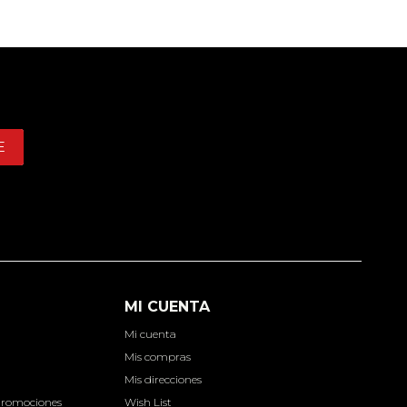
E
MI CUENTA
Mi cuenta
d
Mis compras
Mis direcciones
Promociones
Wish List