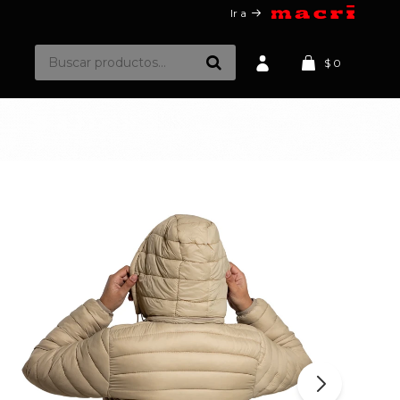
Ir a
$
0