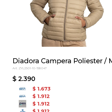
Diadora Campera Poliester / M
ZYL2501-10-158047
$
2.390
$
1.673
$
1.912
$
1.912
$
1.912