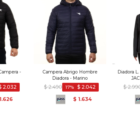
Campera -
Campera Abrigo Hombre
Diadora 
Diadora - Marino
JAC
$
2.032
$
2.490
$
2.042
$
2.99
17
1.626
$
1.634