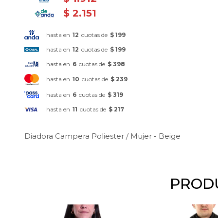
$
2.151
hasta en
12
cuotas de
$ 199
hasta en
12
cuotas de
$ 199
hasta en
6
cuotas de
$ 398
hasta en
10
cuotas de
$ 239
hasta en
6
cuotas de
$ 319
hasta en
11
cuotas de
$ 217
Diadora Campera Poliester / Mujer - Beige
PRODU