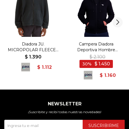
Diadora JU.
Campera Diadora
MICROPOLAR FLEECE -
Deportiva Hombre
Negro
c/capucha sin felpa
$
1.390
$
2.100
Negro - Negro
$
1.450
30
$
1.112
$
1.160
NEWSLETTER
¡Suscribite y recibí todas nuestras novedades!
SUSCRIBIRME