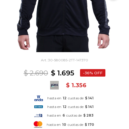
30-580085-2TT-147370
$
2.690
$
1.695
36
$
1.356
hasta en
12
cuotas de
$ 141
hasta en
12
cuotas de
$ 141
hasta en
6
cuotas de
$ 283
hasta en
10
cuotas de
$ 170