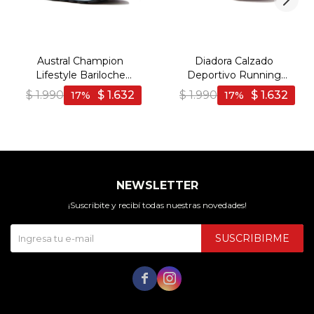
Austral Champion
Diadora Calzado
Lifestyle Bariloche
Deportivo Running
Hombre - Blanco/Marino
FALCON 3 SL I - Infant -
$
1.990
$
1.632
$
1.990
$
1.632
17
17
- Blanco-Marino
Violeta-Azul
NEWSLETTER
¡Suscribite y recibí todas nuestras novedades!
SUSCRIBIRME

