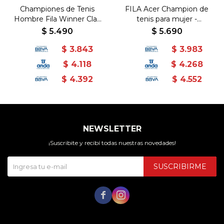
Championes de Tenis
FILA Acer Champion de
Hombre Fila Winner Clay
tenis para mujer -
- Naranja-Negro
Aguamarina/Blanco -
$
5.490
$
5.690
Aguamarina-Blanco
$
3.843
$
3.983
$
4.118
$
4.268
$
4.392
$
4.552
NEWSLETTER
¡Suscribite y recibí todas nuestras novedades!
SUSCRIBIRME

