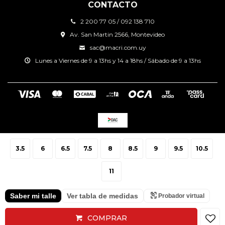
CONTACTO
2 200 77 05 / 092 138 710
Av. San Martin 2566, Montevideo
sac@macri.com.uy
Lunes a Viernes de 9 a 13hs y 14 a 18hs / Sábado de 9 a 13hs
© Copyright 2026 / Macri Sport Center
3.5
6
6.5
7.5
8
8.5
9
9.5
10.5
11
Saber mi talle
Ver tabla de medidas
Probador virtual
Fenicio
COMPRAR