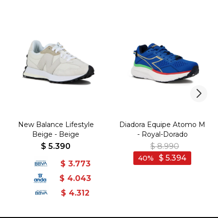
New Balance Lifestyle
Diadora Equipe Atomo M
Beige - Beige
- Royal-Dorado
$
5.390
$
8.990
$
5.394
40
$
3.773
$
4.043
$
4.312