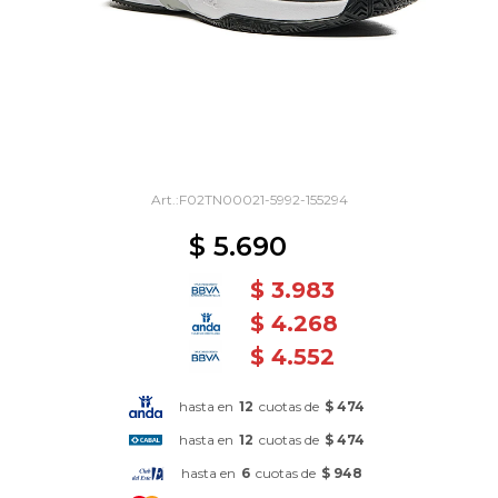
F02TN00021-5992-155294
$
5.690
$
3.983
$
4.268
$
4.552
hasta en
12
cuotas de
$ 474
hasta en
12
cuotas de
$ 474
hasta en
6
cuotas de
$ 948