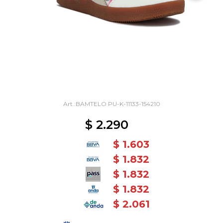
BAMTELO PU-K-11133-154210
$
2.290
$
1.603
$
1.832
$
1.832
$
1.832
$
2.061