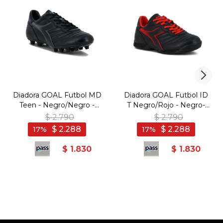
Diadora GOAL Futbol MD
Diadora GOAL Futbol ID
Teen - Negro/Negro -
T Negro/Rojo - Negro-
Negro-Negro
Rojo
$
2.790
$
2.790
$
2.288
$
2.288
17
17
$
1.830
$
1.830