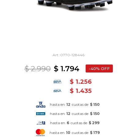
0770-128446
$
2.990
$
1.794
40
$
1.256
$
1.435
hasta en
12
cuotas de
$ 150
hasta en
12
cuotas de
$ 150
hasta en
6
cuotas de
$ 299
hasta en
10
cuotas de
$ 179