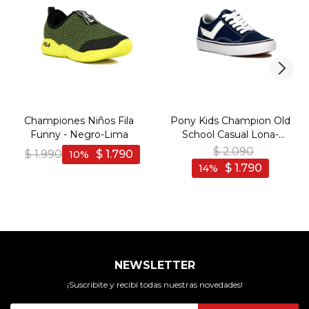
Championes Niños Fila
Pony Kids Champion Old
Funny - Negro-Lima
School Casual Lona-
Gamuza Navy - Marino
$
2.090
$
1.990
$
1.790
10
$
1.790
14
NEWSLETTER
¡Suscribite y recibí todas nuestras novedades!