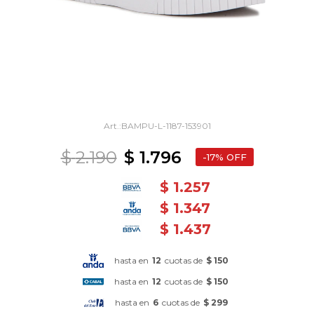
BAMPU-L-1187-153901
$
2.190
$
1.796
17
$
1.257
$
1.347
$
1.437
hasta en
12
cuotas de
$ 150
hasta en
12
cuotas de
$ 150
hasta en
6
cuotas de
$ 299