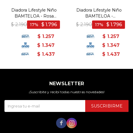
Diadora Lifestyle Niño
Diadora Lifestyle Niño
BAMTELOA - Rosa
BAMTELOA -
Viejo/Blanco - Rosa Viejo-
Negro/Blanco - Negro-
$
2.190
$
1.796
$
2.190
$
1.796
17
17
Blanco
Blanco
$
1.257
$
1.257
$
1.347
$
1.347
$
1.437
$
1.437
NEWSLETTER
¡Suscribite y recibí todas nuestras novedades!
SUSCRIBIRME

