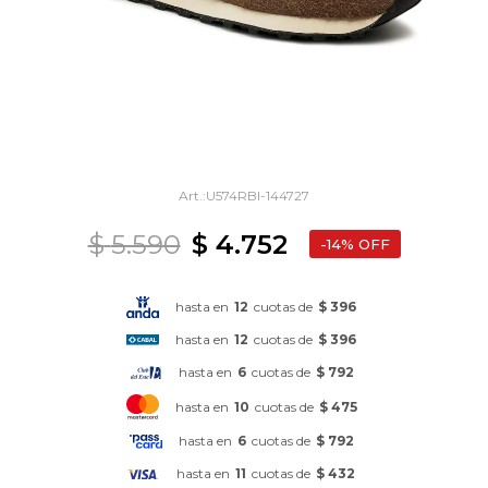
U574RBI-144727
$
5.590
$
4.752
14
hasta en
12
cuotas de
$ 396
hasta en
12
cuotas de
$ 396
hasta en
6
cuotas de
$ 792
hasta en
10
cuotas de
$ 475
hasta en
6
cuotas de
$ 792
hasta en
11
cuotas de
$ 432