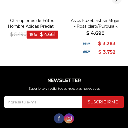
Championes de Fútbol
Asics Fuzeblast se Mujer
Hombre Adidas Predator
- Rosa claro/Purpura -
League FG/MG - Blanco-
Rosa Claro-Purpura
$
4.690
$
5.490
$
4.661
15
Rosado
$
3.283
$
3.752
NEWSLETTER
¡Suscribite y recibí todas nuestras novedades!
SUSCRIBIRME

