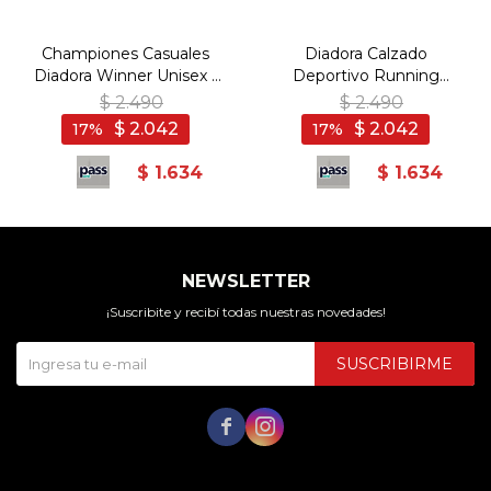
Championes Casuales
Diadora Calzado
Diadora Winner Unisex -
Deportivo Running
Blanco-Negro
SIMPLE RUN - Man - Gris
$
2.490
$
2.490
$
2.042
$
2.042
17
17
$
1.634
$
1.634
NEWSLETTER
¡Suscribite y recibí todas nuestras novedades!
SUSCRIBIRME

